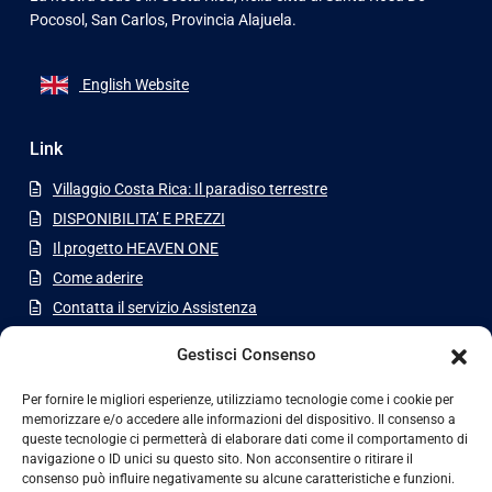
Pocosol, San Carlos, Provincia Alajuela.
English Website
Link
Villaggio Costa Rica: Il paradiso terrestre
DISPONIBILITA’ E PREZZI
Il progetto HEAVEN ONE
Come aderire
Contatta il servizio Assistenza
Appartamenti a San Jose
Gestisci Consenso
Latest Listing
Per fornire le migliori esperienze, utilizziamo tecnologie come i cookie per
memorizzare e/o accedere alle informazioni del dispositivo. Il consenso a
Casa di lusso in condominio a
queste tecnologie ci permetterà di elaborare dati come il comportamento di
Jabon...
navigazione o ID unici su questo sito. Non acconsentire o ritirare il
consenso può influire negativamente su alcune caratteristiche e funzioni.
€630,000