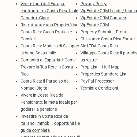
Vivere fuori dall’Europa:
Privacy Policy
confronto tra Costa Rica, Isole
WpEstate CRM Leads / Inquir
Canarie e Cipro
WpEstate CRM Contacts
Ristrutturare una Proprietà in
WpEstate CRM
Costa Rica: Guida Pratica e
Property Submit – Front
Consigli
Chi siamo: Costa Rica Estate
Costa Rica: Modello di Sviluppo
Six LTDA Costa Rica
Urbano Sostenibile
Villaggio Costa Rica: Il paradi
Comunità di Espatriati: Come
terrestre
Trovare la Tua Rete in Costa
Prop List – Half Map
Rica
Properties Standard List
Costa Rica: Il Paradiso dei
PayPal Processor
Nomadi Digitali
Termini e Condizioni
Vivere in Costa Rica da
Pensionato: la meta ideale per
godersi la pensione
Investire in Costa Rica da
italiano: immobili, opportunità e
guida completa