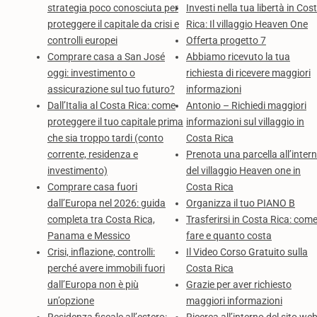
strategia poco conosciuta per
Investi nella tua libertà in Cos
proteggere il capitale da crisi e
Rica: Il villaggio Heaven One
controlli europei
Offerta progetto 7
Comprare casa a San José
Abbiamo ricevuto la tua
oggi: investimento o
richiesta di ricevere maggiori
assicurazione sul tuo futuro?
informazioni
Dall’Italia al Costa Rica: come
Antonio – Richiedi maggiori
proteggere il tuo capitale prima
informazioni sul villaggio in
che sia troppo tardi (conto
Costa Rica
corrente, residenza e
Prenota una parcella all’inter
investimento)
del villaggio Heaven one in
Comprare casa fuori
Costa Rica
dall’Europa nel 2026: guida
Organizza il tuo PIANO B
completa tra Costa Rica,
Trasferirsi in Costa Rica: com
Panama e Messico
fare e quanto costa
Crisi, inflazione, controlli:
Il Video Corso Gratuito sulla
perché avere immobili fuori
Costa Rica
dall’Europa non è più
Grazie per aver richiesto
un’opzione
maggiori informazioni