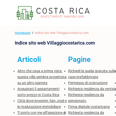
Homepage
Indice sito web Villaggiocostarica.com
Indice sito web Villaggiocostarica.com
Articoli
Pagine
Altro che casa a prima vista:
Richiedi la guida gratuita sulle
questa villa sembra progettata
case prefabbricate
su un altro pianeta
Permesso di costruzione
Acquistati 3 appartamenti
Richiesta residenza da rentist
sotto prezzo in Costa Rica
Richiesta residenza da
Città dove investire: San José e
pensionato
le rivalutazione immobiliare
Firma digitale costaricana
Ti porto con me all’ispezione di
Richiesta residenza da