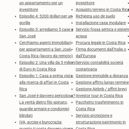
un appartamento per un
investitore
investitore
Acquisto terreno in Costa Ric
Episodio 4: 5200 dollari per un
Richiesta uso de suelo
gorilla
Installazione casa modulare
Episodio 3: arrediamo 5 case a
Servizio fossa settica e sistem
San José
acqua
Cerchiamo agenti immobiliari
Procura legale in Costa Rica
per appartamenti a San José,
Firma documenti dall’Italia o
Costa Rica (lavoro da remoto)
dall’Europa
Episodio 2: Una villa da 3 milioni
Servizio contabilità società
di Euro in Costa Rica
costaricana
Episodio 1: Casa a prima vista:
Gestione immobile a distanza
alla ricerca di affari in Costa
Gestione affitto lungo termine
Rica
Gestione Airbnb / affitti brevi
San José è davvero pericolosa?
Investor tour in Costa Rica
La verità dietro filo spinato,
Pacchetto trasferimento in
guardie armate e condomini
Costa Rica
blindati
Servizio protezione e
IVA, accise e burocrazia:
strutturazione patrimonio in
quanto ti costa davvero vivere
Costa Rica