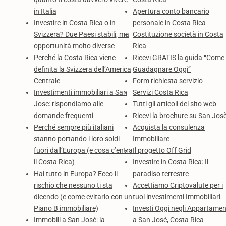
in Italia
Apertura conto bancario
Investire in Costa Rica o in
personale in Costa Rica
Svizzera? Due Paesi stabili, ma
Costituzione società in Costa
opportunità molto diverse
Rica
Perché la Costa Rica viene
Ricevi GRATIS la guida “Come
definita la Svizzera dell’America
Guadagnare Oggi”
Centrale
Form richiesta servizio
Investimenti immobiliari a San
Servizi Costa Rica
Jose: rispondiamo alle
Tutti gli articoli del sito web
domande frequenti
Ricevi la brochure su San Jos
Perché sempre più italiani
Acquista la consulenza
stanno portando i loro soldi
Immobiliare
fuori dall’Europa (e cosa c’entra
Il progetto Off Grid
il Costa Rica)
Investire in Costa Rica: Il
Hai tutto in Europa? Ecco il
paradiso terrestre
rischio che nessuno ti sta
Accettiamo Criptovalute per i
dicendo (e come evitarlo con un
tuoi investimenti Immobiliari
Piano B immobiliare)
Investi Oggi negli Appartamen
Immobili a San José: la
a San José, Costa Rica