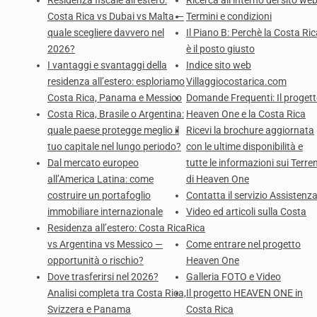
Residenza fiscale all’estero:
Ricerca all’interno del sito we
Costa Rica vs Dubai vs Malta —
Termini e condizioni
quale scegliere davvero nel
Il Piano B: Perchè la Costa Ri
2026?
è il posto giusto
I vantaggi e svantaggi della
Indice sito web
residenza all’estero: esploriamo
Villaggiocostarica.com
Costa Rica, Panama e Messico
Domande Frequenti: Il proget
Costa Rica, Brasile o Argentina:
Heaven One e la Costa Rica
quale paese protegge meglio il
Ricevi la brochure aggiornata
tuo capitale nel lungo periodo?
con le ultime disponibilità e
Dal mercato europeo
tutte le informazioni sui Terren
all’America Latina: come
di Heaven One
costruire un portafoglio
Contatta il servizio Assistenz
immobiliare internazionale
Video ed articoli sulla Costa
Residenza all’estero: Costa Rica
Rica
vs Argentina vs Messico —
Come entrare nel progetto
opportunità o rischio?
Heaven One
Dove trasferirsi nel 2026?
Galleria FOTO e Video
Analisi completa tra Costa Rica,
Il progetto HEAVEN ONE in
Svizzera e Panama
Costa Rica