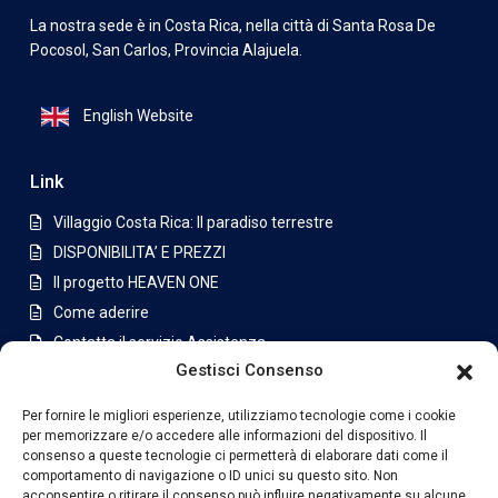
La nostra sede è in Costa Rica, nella città di Santa Rosa De
Pocosol, San Carlos, Provincia Alajuela.
English Website
Link
Villaggio Costa Rica: Il paradiso terrestre
DISPONIBILITA’ E PREZZI
Il progetto HEAVEN ONE
Come aderire
Contatta il servizio Assistenza
Gestisci Consenso
Appartamenti a San Jose
Per fornire le migliori esperienze, utilizziamo tecnologie come i cookie
Latest Listing
per memorizzare e/o accedere alle informazioni del dispositivo. Il
consenso a queste tecnologie ci permetterà di elaborare dati come il
Casa di lusso in condominio a
comportamento di navigazione o ID unici su questo sito. Non
Jabon...
acconsentire o ritirare il consenso può influire negativamente su alcune