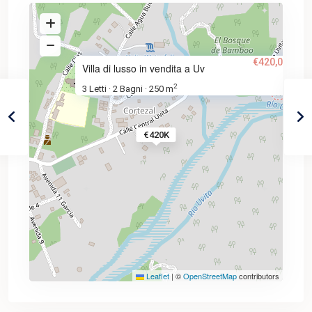
€420,000
Villa di lusso in vendita a Uv
2
3 Letti
2 Bagni
250 m
·
·
€420K
Leaflet
|
©
OpenStreetMap
contributors