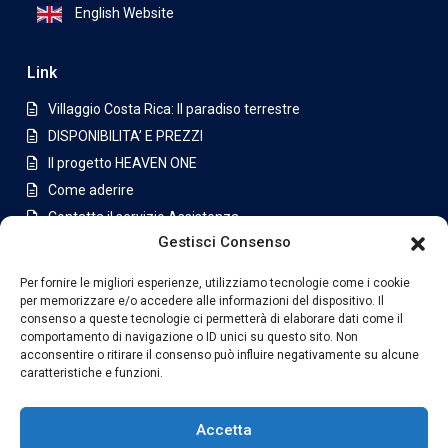
English Website
Link
Villaggio Costa Rica: Il paradiso terrestre
DISPONIBILITA’ E PREZZI
Il progetto HEAVEN ONE
Come aderire
Contatta il servizio Assistenza
Gestisci Consenso
Appartamenti a San Jose
Per fornire le migliori esperienze, utilizziamo tecnologie come i cookie
Latest Listing
per memorizzare e/o accedere alle informazioni del dispositivo. Il
consenso a queste tecnologie ci permetterà di elaborare dati come il
Casa di lusso in condominio a
comportamento di navigazione o ID unici su questo sito. Non
Jabon...
acconsentire o ritirare il consenso può influire negativamente su alcune
caratteristiche e funzioni.
€630,000
Villa con piscina e ampio terreno i...
Accetta
€1,175,000