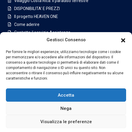
Villaggio Costa Rica: Il paradiso terrestre
DISPONIBILITA’ E PREZZI
Il progetto HEAVEN ONE
Come aderire
Contatta il servizio Assistenza
Gestisci Consenso
Appartamenti a San Jose
Per fornire le migliori esperienze, utilizziamo tecnologie come i cookie
Latest Listing
per memorizzare e/o accedere alle informazioni del dispositivo. Il
consenso a queste tecnologie ci permetterà di elaborare dati come il
Casa di lusso in condominio a
comportamento di navigazione o ID unici su questo sito. Non
Jabon...
acconsentire o ritirare il consenso può influire negativamente su alcune
caratteristiche e funzioni.
€630,000
Villa con piscina e ampio terreno i...
Accetta
€1,175,000
Nega
Visualizza le preferenze
Copyright London Estate SIX LTDA. All Rights Reserved.
Privacy Policy
Termini e Condizioni
Indice
Ulteriori info Legali