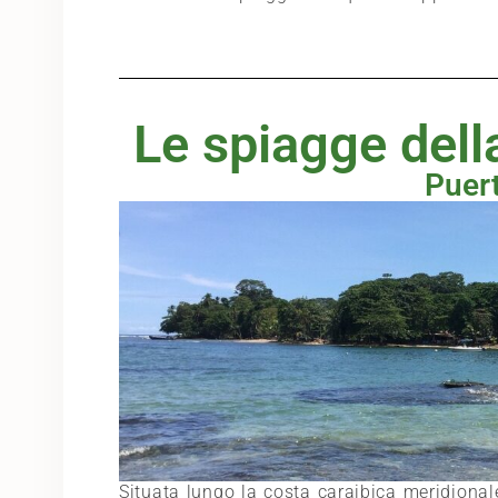
Le spiagge dell
Puert
Situata lungo la costa caraibica meridionale