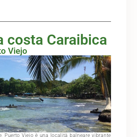
a costa Caraibica
o Viejo
, Puerto Viejo è una località balneare vibrante