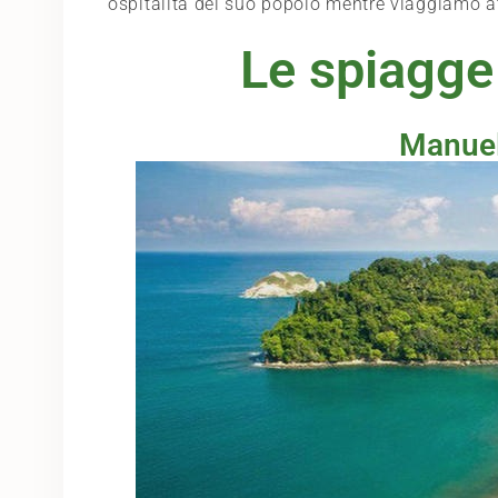
ospitalità del suo popolo mentre viaggiamo att
Le spiagge
Manuel