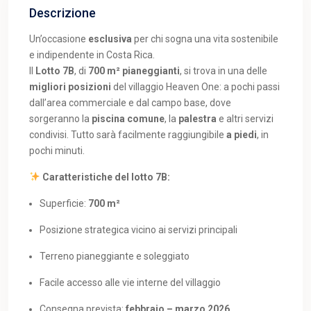
Descrizione
Un’occasione
esclusiva
per chi sogna una vita sostenibile
e indipendente in Costa Rica.
Il
Lotto 7B
, di
700 m² pianeggianti
, si trova in una delle
migliori posizioni
del villaggio Heaven One: a pochi passi
dall’area commerciale e dal campo base, dove
sorgeranno la
piscina comune
, la
palestra
e altri servizi
condivisi. Tutto sarà facilmente raggiungibile
a piedi
, in
pochi minuti.
Caratteristiche del lotto 7B:
Superficie:
700 m²
Posizione strategica vicino ai servizi principali
Terreno pianeggiante e soleggiato
Facile accesso alle vie interne del villaggio
Consegna prevista:
febbraio – marzo 2026