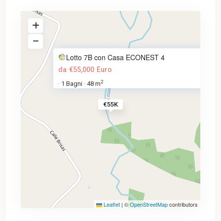
Lotto 7B con Casa ECONEST 4
da
€55,000
Euro
2
1 Bagni
48 m
·
·
€55K
Leaflet
|
©
OpenStreetMap
contributors