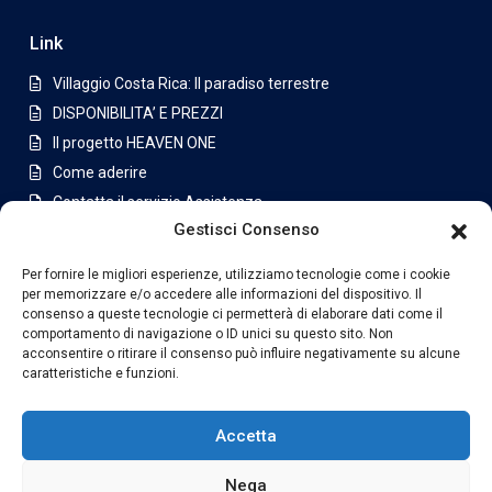
Link
Villaggio Costa Rica: Il paradiso terrestre
DISPONIBILITA’ E PREZZI
Il progetto HEAVEN ONE
Come aderire
Contatta il servizio Assistenza
Gestisci Consenso
Appartamenti a San Jose
Per fornire le migliori esperienze, utilizziamo tecnologie come i cookie
Latest Listing
per memorizzare e/o accedere alle informazioni del dispositivo. Il
consenso a queste tecnologie ci permetterà di elaborare dati come il
Casa di lusso in condominio a
comportamento di navigazione o ID unici su questo sito. Non
Jabon...
acconsentire o ritirare il consenso può influire negativamente su alcune
caratteristiche e funzioni.
€630,000
Villa con piscina e ampio terreno i...
Accetta
€1,175,000
Nega