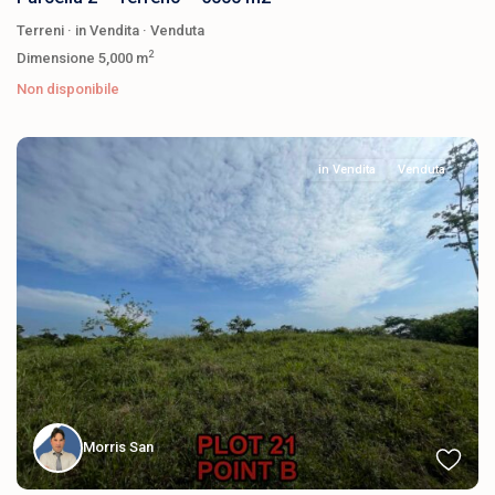
Terreni
·
in Vendita
·
Venduta
2
Dimensione
5,000 m
Non disponibile
in Vendita
Venduta
Morris San