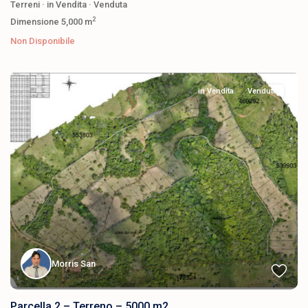
Terreni
·
in Vendita
·
Venduta
2
Dimensione
5,000 m
Non Disponibile
in Vendita
Venduta
Morris San
Parcella 2 – Terreno – 5000 m2