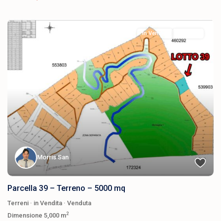
in Vendita
Venduta
Morris San
Parcella 39 – Terreno – 5000 mq
Terreni
·
in Vendita
·
Venduta
2
Dimensione
5,000 m