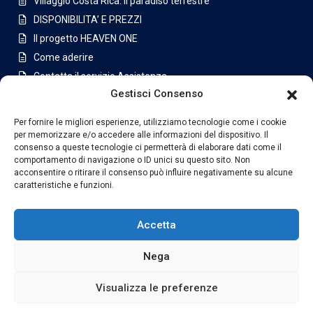
Villaggio Costa Rica: Il paradiso terrestre
DISPONIBILITA’ E PREZZI
Il progetto HEAVEN ONE
Come aderire
Contatta il servizio Assistenza
Gestisci Consenso
Appartamenti a San Jose
Per fornire le migliori esperienze, utilizziamo tecnologie come i cookie
Latest Listing
per memorizzare e/o accedere alle informazioni del dispositivo. Il
consenso a queste tecnologie ci permetterà di elaborare dati come il
Casa di lusso in condominio a
comportamento di navigazione o ID unici su questo sito. Non
Jabon...
acconsentire o ritirare il consenso può influire negativamente su alcune
caratteristiche e funzioni.
€630,000
Villa con piscina e ampio terreno i...
Accetta
€1,175,000
Nega
Visualizza le preferenze
Copyright London Estate SIX LTDA. All Rights Reserved.
Privacy Policy
Termini e Condizioni
Indice
Ulteriori info Legali