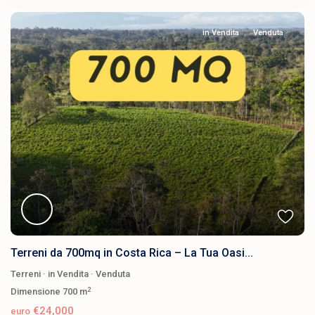
in Vendita
Venduta
Terreni da 700mq in Costa Rica – La Tua Oasi...
Terreni
·
in Vendita
·
Venduta
2
Dimensione
700 m
€24,000
euro