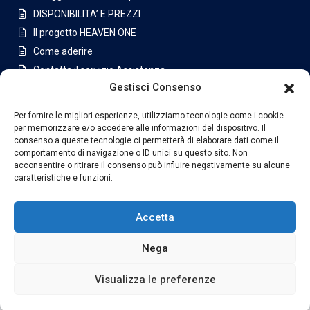
DISPONIBILITA’ E PREZZI
Il progetto HEAVEN ONE
Come aderire
Contatta il servizio Assistenza
Gestisci Consenso
Appartamenti a San Jose
Per fornire le migliori esperienze, utilizziamo tecnologie come i cookie
Latest Listing
per memorizzare e/o accedere alle informazioni del dispositivo. Il
consenso a queste tecnologie ci permetterà di elaborare dati come il
Casa di lusso in condominio a
comportamento di navigazione o ID unici su questo sito. Non
Jabon...
acconsentire o ritirare il consenso può influire negativamente su alcune
caratteristiche e funzioni.
€630,000
Villa con piscina e ampio terreno i...
Accetta
€1,175,000
Nega
Visualizza le preferenze
Copyright London Estate SIX LTDA. All Rights Reserved.
Privacy Policy
Termini e Condizioni
Indice
Ulteriori info Legali