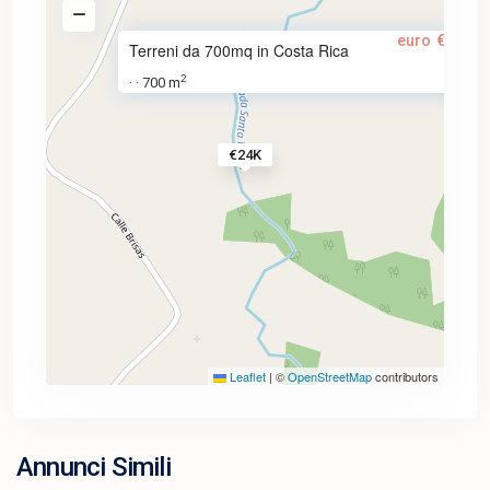
euro
€24,00
Terreni da 700mq in Costa Rica
2
700 m
·
·
€24K
Leaflet
|
©
OpenStreetMap
contributors
Annunci Simili