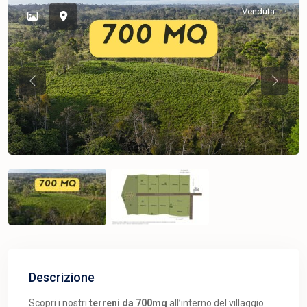
Venduta
Previous
Previou
Descrizione
Scopri i nostri
terreni da 700mq
all’interno del villaggio