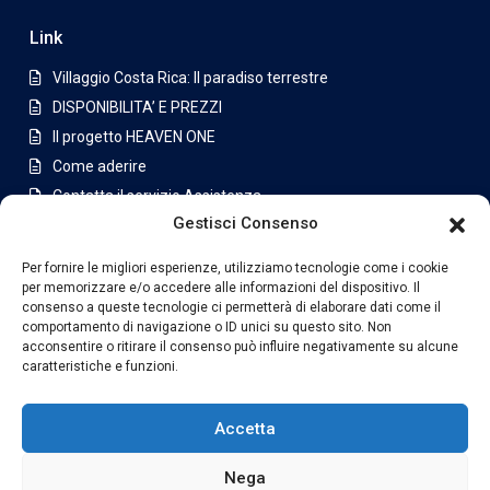
Link
Villaggio Costa Rica: Il paradiso terrestre
DISPONIBILITA’ E PREZZI
Il progetto HEAVEN ONE
Come aderire
Contatta il servizio Assistenza
Gestisci Consenso
Appartamenti a San Jose
Per fornire le migliori esperienze, utilizziamo tecnologie come i cookie
Latest Listing
per memorizzare e/o accedere alle informazioni del dispositivo. Il
consenso a queste tecnologie ci permetterà di elaborare dati come il
Casa di lusso in condominio a
comportamento di navigazione o ID unici su questo sito. Non
Jabon...
acconsentire o ritirare il consenso può influire negativamente su alcune
caratteristiche e funzioni.
€630,000
Villa con piscina e ampio terreno i...
Accetta
€1,175,000
Nega