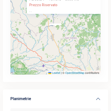
Prezzo Riservato
·
·
Leaflet
|
©
OpenStreetMap
contributors
Planimetrie